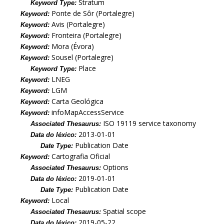
Stratum
Keyword Type:
Ponte de Sôr (Portalegre)
Keyword:
Avis (Portalegre)
Keyword:
Fronteira (Portalegre)
Keyword:
Mora (Évora)
Keyword:
Sousel (Portalegre)
Keyword:
Place
Keyword Type:
LNEG
Keyword:
LGM
Keyword:
Carta Geológica
Keyword:
infoMapAccessService
Keyword:
ISO 19119 service taxonomy
Associated Thesaurus:
2013-01-01
Data do léxico:
Publication Date
Date Type:
Cartografia Oficial
Keyword:
Options
Associated Thesaurus:
2019-01-01
Data do léxico:
Publication Date
Date Type:
Local
Keyword:
Spatial scope
Associated Thesaurus:
2019-05-22
Data do léxico: