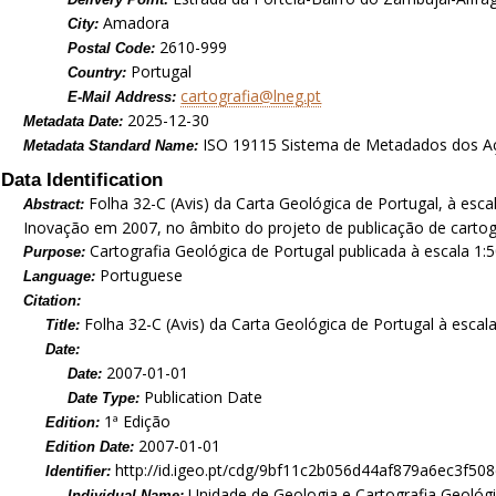
Amadora
City:
2610-999
Postal Code:
Portugal
Country:
cartografia@lneg.pt
E-Mail Address:
2025-12-30
Metadata Date:
ISO 19115 Sistema de Metadados dos A
Metadata Standard Name:
Data Identification
Folha 32-C (Avis) da Carta Geológica de Portugal, à esca
Abstract:
Inovação em 2007, no âmbito do projeto de publicação de cartogra
Cartografia Geológica de Portugal publicada à escala 1:5
Purpose:
Portuguese
Language:
Citation:
Folha 32-C (Avis) da Carta Geológica de Portugal à escal
Title:
Date:
2007-01-01
Date:
Publication Date
Date Type:
1ª Edição
Edition:
2007-01-01
Edition Date:
http://id.igeo.pt/cdg/9bf11c2b056d44af879a6ec3f50
Identifier:
Unidade de Geologia e Cartografia Geológ
Individual Name: