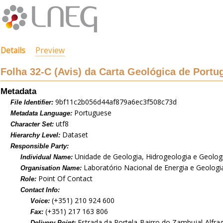
Details
Preview
Folha 32-C (Avis) da Carta Geológica de Portug
Metadata
9bf11c2b056d44af879a6ec3f508c73d
File Identifier:
Portuguese
Metadata Language:
utf8
Character Set:
Dataset
Hierarchy Level:
Responsible Party:
Unidade de Geologia, Hidrogeologia e Geolog
Individual Name:
Laboratório Nacional de Energia e Geologia,
Organisation Name:
Point Of Contact
Role:
Contact Info:
(+351) 210 924 600
Voice:
(+351) 217 163 806
Fax:
Estrada da Portela-Bairro do Zambujal-Alfra
Delivery Point: