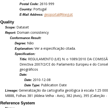
2610-999
Postal Code:
Portugal
Country:
geoportal@lneg.pt
E-Mail Address:
Quality
Dataset
Scope:
Domain consistency
Report:
Conformance Result:
Não
Degree:
Ver a especificação citada.
Explanation:
Specification:
REGULAMENTO (UE) N. o 1089/2010 DA COMISSÃO d
Title:
Directiva 2007/2/CE do Parlamento Europeu e do Conselh
geográficos
Date:
2010-12-08
Date:
Publication Date
Date Type:
Generalização da cartografia geológica à escala 1:25 000 
Lineage:
M888, Folhas 381 (Aldeia Velha - Avis), 382 (Avis), 395 (Cabeção 
Reference System