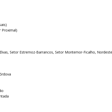
sais)
r Proximal)
Elvas, Setor Estremoz-Barrancos, Setor Montemor-Ficalho, Nordeste
órdova
ão
ntada