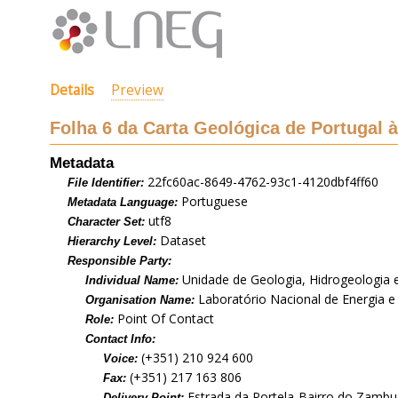
Details
Preview
Folha 6 da Carta Geológica de Portugal à
Metadata
22fc60ac-8649-4762-93c1-4120dbf4ff60
File Identifier:
Portuguese
Metadata Language:
utf8
Character Set:
Dataset
Hierarchy Level:
Responsible Party:
Unidade de Geologia, Hidrogeologia 
Individual Name:
Laboratório Nacional de Energia e 
Organisation Name:
Point Of Contact
Role:
Contact Info:
(+351) 210 924 600
Voice:
(+351) 217 163 806
Fax:
Estrada da Portela-Bairro do Zambuj
Delivery Point: