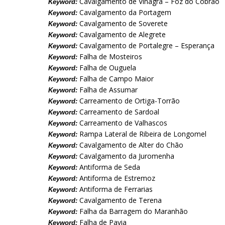
Cavalgamento de Vinagra – Foz do Cobrão
Keyword:
Cavalgamento da Portagem
Keyword:
Cavalgamento de Soverete
Keyword:
Cavalgamento de Alegrete
Keyword:
Cavalgamento de Portalegre – Esperança
Keyword:
Falha de Mosteiros
Keyword:
Falha de Ouguela
Keyword:
Falha de Campo Maior
Keyword:
Falha de Assumar
Keyword:
Carreamento de Ortiga-Torrão
Keyword:
Carreamento de Sardoal
Keyword:
Carreamento de Valhascos
Keyword:
Rampa Lateral de Ribeira de Longomel
Keyword:
Cavalgamento de Alter do Chão
Keyword:
Cavalgamento da Juromenha
Keyword:
Antiforma de Seda
Keyword:
Antiforma de Estremoz
Keyword:
Antiforma de Ferrarias
Keyword:
Cavalgamento de Terena
Keyword:
Falha da Barragem do Maranhão
Keyword:
Falha de Pavia
Keyword: