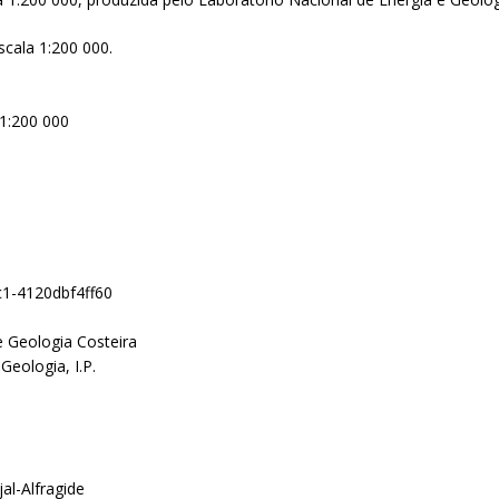
scala 1:200 000.
 1:200 000
3c1-4120dbf4ff60
e Geologia Costeira
Geologia, I.P.
al-Alfragide