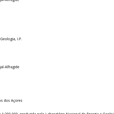
Geologia, I.P.
al-Alfragide
os dos Açores
la 1:200 000, produzida pelo Laboratório Nacional de Energia e Geol