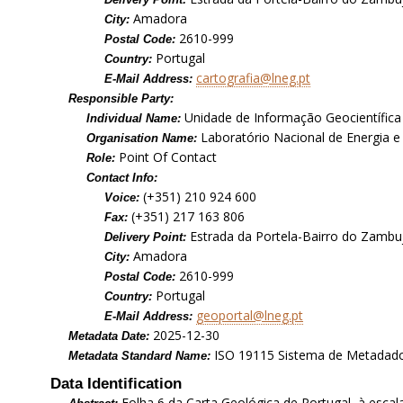
Amadora
City:
2610-999
Postal Code:
Portugal
Country:
cartografia@lneg.pt
E-Mail Address:
Responsible Party:
Unidade de Informação Geocientífica
Individual Name:
Laboratório Nacional de Energia e 
Organisation Name:
Point Of Contact
Role:
Contact Info:
(+351) 210 924 600
Voice:
(+351) 217 163 806
Fax:
Estrada da Portela-Bairro do Zambuj
Delivery Point:
Amadora
City:
2610-999
Postal Code:
Portugal
Country:
geoportal@lneg.pt
E-Mail Address:
2025-12-30
Metadata Date:
ISO 19115 Sistema de Metadad
Metadata Standard Name:
Data Identification
Folha 6 da Carta Geológica de Portugal, à esca