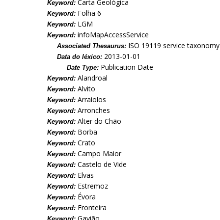
Carta Geológica
Keyword:
Folha 6
Keyword:
LGM
Keyword:
infoMapAccessService
Keyword:
ISO 19119 service taxonomy
Associated Thesaurus:
2013-01-01
Data do léxico:
Publication Date
Date Type:
Alandroal
Keyword:
Alvito
Keyword:
Arraiolos
Keyword:
Arronches
Keyword:
Alter do Chão
Keyword:
Borba
Keyword:
Crato
Keyword:
Campo Maior
Keyword:
Castelo de Vide
Keyword:
Elvas
Keyword:
Estremoz
Keyword:
Évora
Keyword:
Fronteira
Keyword:
Gavião
Keyword: