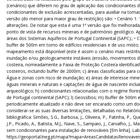
(cenários) que diferem no grau de aplicação das condicionantes 
condicionantes de exclusão acrescentadas, para auxiliar na toma
versão (do menor para maior grau de restrição) são: • Cenário 1
alterações. De notar que esta é uma 1ª versão que foi melhorada; 
ponto de vista de recursos minerais e de património geológico. 
áreas dos Sistemas Aquíferos de Portugal Continental (SAPC).; • Ce
buffer de 500m em torno de edifícios residenciais e de uso misto;
mapeamento está disponível (este é assim o cenário mais restriti
inundação e/ou geologicamente instáveis (erosão, movimentos de t
costeira, nomeadamente a Faixa de Proteção Costeira identificad
costeiros, incluindo buffer de 2000m; c) áreas classificadas par
Água e zonas com risco de inundação; e) áreas de interesse minei
águas minerais e naturais e captações de água de nascente inclui
arqueológico; h) condicionantes relacionadas com o regime florest
de Portugal continental (SAPC); l) Geossítios; m) Buffer de 500m 
periodicamente atualizado e não deve ser encarado como um docu
considerar-se as suas diversas limitações, detalhadas no Relatóri
bibliográfica: Simões, S.G., Barbosa, J., Oliveira, P., Patinha, P., Qu
J.P., Picado, A., Batista, M.J., Nave, S., Sampaio, J., Carvalho, J., M
sem condicionantes para instalação de renováveis [Em linha]. Lab
https://geoportal.lneg.pt/mapa?mapa=AreasCandidatasRenovavei