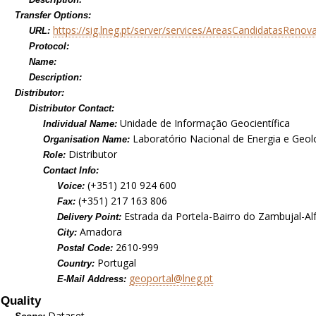
Transfer Options:
https://sig.lneg.pt/server/services/AreasCandidatasRe
URL:
Protocol:
Name:
Description:
Distributor:
Distributor Contact:
Unidade de Informação Geocientífica
Individual Name:
Laboratório Nacional de Energia e Geolog
Organisation Name:
Distributor
Role:
Contact Info:
(+351) 210 924 600
Voice:
(+351) 217 163 806
Fax:
Estrada da Portela-Bairro do Zambujal-Al
Delivery Point:
Amadora
City:
2610-999
Postal Code:
Portugal
Country:
geoportal@lneg.pt
E-Mail Address:
Quality
Dataset