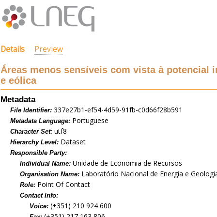
Details
Preview
Áreas menos sensíveis com vista à potencial i
e eólica
Metadata
337e27b1-ef54-4d59-91fb-c0d66f28b591
File Identifier:
Portuguese
Metadata Language:
utf8
Character Set:
Dataset
Hierarchy Level:
Responsible Party:
Unidade de Economia de Recursos
Individual Name:
Laboratório Nacional de Energia e Geologia,
Organisation Name:
Point Of Contact
Role:
Contact Info:
(+351) 210 924 600
Voice:
(+351) 217 163 806
Fax: