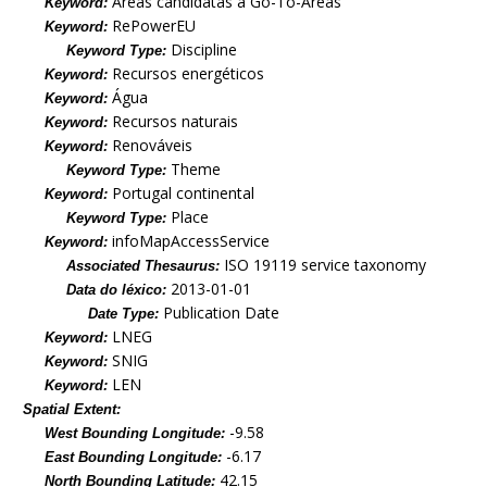
Áreas candidatas a Go-To-Areas
Keyword:
RePowerEU
Keyword:
Discipline
Keyword Type:
Recursos energéticos
Keyword:
Água
Keyword:
Recursos naturais
Keyword:
Renováveis
Keyword:
Theme
Keyword Type:
Portugal continental
Keyword:
Place
Keyword Type:
infoMapAccessService
Keyword:
ISO 19119 service taxonomy
Associated Thesaurus:
2013-01-01
Data do léxico:
Publication Date
Date Type:
LNEG
Keyword:
SNIG
Keyword:
LEN
Keyword:
Spatial Extent:
-9.58
West Bounding Longitude:
-6.17
East Bounding Longitude:
42.15
North Bounding Latitude: