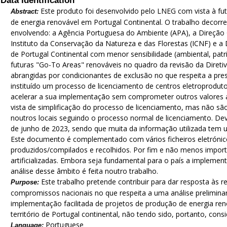
Data Identification
Este produto foi desenvolvido pelo LNEG com vista à fut
Abstract:
de energia renovável em Portugal Continental. O trabalho decor
envolvendo: a Agência Portuguesa do Ambiente (APA), a Direção G
Instituto da Conservação da Natureza e das Florestas (ICNF) e a
de Portugal Continental com menor sensibilidade (ambiental, patr
futuras "Go-To Areas" renováveis no quadro da revisão da Diret
abrangidas por condicionantes de exclusão no que respeita a pres
instituído um processo de licenciamento de centros eletroproduto
acelerar a sua implementação sem comprometer outros valores am
vista de simplificação do processo de licenciamento, mas não sã
noutros locais seguindo o processo normal de licenciamento. De
de junho de 2023, sendo que muita da informação utilizada tem u
Este documento é complementado com vários ficheiros eletrónic
produzidos/compilados e recolhidos. Por fim e não menos impor
artificializadas. Embora seja fundamental para o país a implement
análise desse âmbito é feita noutro trabalho.
Este trabalho pretende contribuir para dar resposta à
Purpose:
compromissos nacionais no que respeita a uma análise preliminar
implementação facilitada de projetos de produção de energia re
território de Portugal continental, não tendo sido, portanto, co
Portuguese
Language: