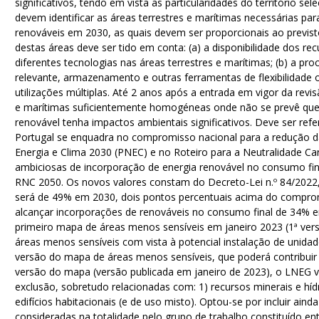
significativos, tendo em vista as particularidades do território 
devem identificar as áreas terrestres e marítimas necessárias par
renováveis em 2030, as quais devem ser proporcionais ao previst
destas áreas deve ser tido em conta: (a) a disponibilidade dos r
diferentes tecnologias nas áreas terrestres e marítimas; (b) a proc
relevante, armazenamento e outras ferramentas de flexibilidade o
utilizações múltiplas. Até 2 anos após a entrada em vigor da rev
e marítimas suficientemente homogéneas onde não se prevê que
renovável tenha impactos ambientais significativos. Deve ser re
Portugal se enquadra no compromisso nacional para a redução da
Energia e Clima 2030 (PNEC) e no Roteiro para a Neutralidade C
ambiciosas de incorporação de energia renovável no consumo fin
RNC 2050. Os novos valores constam do Decreto-Lei n.º 84/2022,
será de 49% em 2030, dois pontos percentuais acima do compromi
alcançar incorporações de renováveis no consumo final de 34%
primeiro mapa de áreas menos sensíveis em janeiro 2023 (1ª v
áreas menos sensíveis com vista à potencial instalação de unidade
versão do mapa de áreas menos sensíveis, que poderá contribuir 
versão do mapa (versão publicada em janeiro de 2023), o LNEG ve
exclusão, sobretudo relacionadas com: 1) recursos minerais e híd
edifícios habitacionais (e de uso misto). Optou-se por incluir ai
consideradas na totalidade pelo grupo de trabalho constituído 