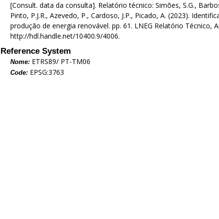
[Consult. data da consulta]. Relatório técnico: Simões, S.G., Barbosa,
Pinto, P.J.R., Azevedo, P., Cardoso, J.P., Picado, A. (2023). Ident
produção de energia renovável. pp. 61. LNEG Relatório Técnico, 
http://hdl.handle.net/10400.9/4006.
Reference System
ETRS89/ PT-TM06
Nome:
EPSG:3763
Code: