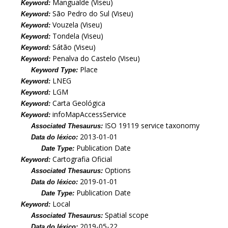
Mangualde (Viseu)
Keyword:
São Pedro do Sul (Viseu)
Keyword:
Vouzela (Viseu)
Keyword:
Tondela (Viseu)
Keyword:
Sátão (Viseu)
Keyword:
Penalva do Castelo (Viseu)
Keyword:
Place
Keyword Type:
LNEG
Keyword:
LGM
Keyword:
Carta Geológica
Keyword:
infoMapAccessService
Keyword:
ISO 19119 service taxonomy
Associated Thesaurus:
2013-01-01
Data do léxico:
Publication Date
Date Type:
Cartografia Oficial
Keyword:
Options
Associated Thesaurus:
2019-01-01
Data do léxico:
Publication Date
Date Type:
Local
Keyword:
Spatial scope
Associated Thesaurus:
2019-05-22
Data do léxico: