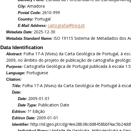
Amadora
City:
2610-999
Postal Code:
Portugal
Country:
cartografia@lneg.pt
E-Mail Address:
2025-12-30
Metadata Date:
ISO 19115 Sistema de Metadados dos A
Metadata Standard Name:
Data Identification
Folha 17-A (Viseu) da Carta Geológica de Portugal, à es
Abstract:
2009, no âmbito do projeto de publicação de cartografia geológica
Cartografia Geológica de Portugal publicada à escala 1:5
Purpose:
Portuguese
Language:
Citation:
Folha 17-A (Viseu) da Carta Geológica de Portugal à esca
Title:
Date:
2009-01-01
Date:
Publication Date
Date Type:
1ª Edição
Edition:
2009-01-01
Edition Date:
http://id.igeo.pt/cdg/4ee28b38cdd8458bbf4ac5b24dd
Identifier:
Unidade de Geologia, Hidrogeologia e Geo
Individual Name: