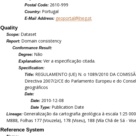
2610-999
Postal Code:
Portugal
Country:
geoportal@lneg.pt
E-Mail Address:
Quality
Dataset
Scope:
Domain consistency
Report:
Conformance Result:
Não
Degree:
Ver a especificação citada.
Explanation:
Specification:
REGULAMENTO (UE) N. o 1089/2010 DA COMISSÃO d
Title:
Directiva 2007/2/CE do Parlamento Europeu e do Conselh
geográficos
Date:
2010-12-08
Date:
Publication Date
Date Type:
Generalização da cartografia geológica à escala 1:25 000 
Lineage:
M888, Folhas 177 (Vouzela), 178 (Viseu), 188 (Vila Chã de Sá - Vis
Reference System