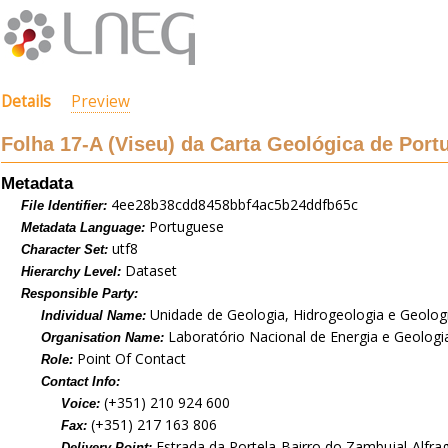
Details
Preview
Folha 17-A (Viseu) da Carta Geológica de Portu
Metadata
4ee28b38cdd8458bbf4ac5b24ddfb65c
File Identifier:
Portuguese
Metadata Language:
utf8
Character Set:
Dataset
Hierarchy Level:
Responsible Party:
Unidade de Geologia, Hidrogeologia e Geolog
Individual Name:
Laboratório Nacional de Energia e Geologia,
Organisation Name:
Point Of Contact
Role:
Contact Info:
(+351) 210 924 600
Voice:
(+351) 217 163 806
Fax:
Estrada da Portela-Bairro do Zambujal-Alfra
Delivery Point: