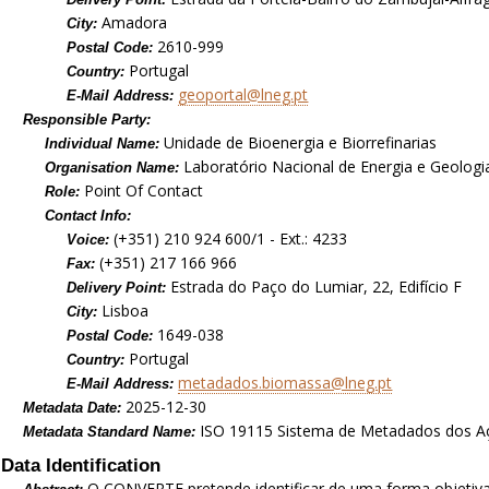
Amadora
City:
2610-999
Postal Code:
Portugal
Country:
geoportal@lneg.pt
E-Mail Address:
Responsible Party:
Unidade de Bioenergia e Biorrefinarias
Individual Name:
Laboratório Nacional de Energia e Geologia,
Organisation Name:
Point Of Contact
Role:
Contact Info:
(+351) 210 924 600/1 - Ext.: 4233
Voice:
(+351) 217 166 966
Fax:
Estrada do Paço do Lumiar, 22, Edifício F
Delivery Point:
Lisboa
City:
1649-038
Postal Code:
Portugal
Country:
metadados.biomassa@lneg.pt
E-Mail Address:
2025-12-30
Metadata Date:
ISO 19115 Sistema de Metadados dos A
Metadata Standard Name:
Data Identification
O CONVERTE pretende identificar de uma forma objetiva