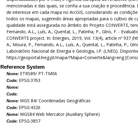
mencionadas e das quais, se confia a sua criação e procedência.
de interesse em cada mapa no ArcGIS, considerando as condições 
todos os mapas, sugerindo áreas apropriadas para o cultivo de c
qualidade está assegurada no âmbito do Projeto CONVERTE, tendo v
Fernando, A.L., Luís, A., Quental, L., Patinha, P., Gírio, F. - Evalu
CONVERTE project. In: Energies, 2019, Vol. 13(4), article nº 937 (h
A., Moura, P., Fernando, A.L., Luís, A., Quental, L., Patinha, P., G
Laboratório Nacional de Energia e Geologia, I.P. (LNEG). Disponí
https://geoportal.lneg.pt/mapa/?Mapa=Converte&lang=eng [Consul
Reference System
ETRS89/ PT-TM06
Nome:
EPSG:3763
Code:
Nome:
Code:
WGS 84/ Coordenadas Geográficas
Nome:
EPSG:4326
Code:
WGS84 Web Mercator (Auxiliary Sphere)
Nome:
EPSG:3857
Code: