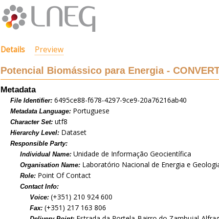
Details
Preview
Potencial Biomássico para Energia - CONVER
Metadata
6495ce88-f678-4297-9ce9-20a76216ab40
File Identifier:
Portuguese
Metadata Language:
utf8
Character Set:
Dataset
Hierarchy Level:
Responsible Party:
Unidade de Informação Geocientífica
Individual Name:
Laboratório Nacional de Energia e Geologia,
Organisation Name:
Point Of Contact
Role:
Contact Info:
(+351) 210 924 600
Voice:
(+351) 217 163 806
Fax:
Estrada da Portela-Bairro do Zambujal-Alfra
Delivery Point: