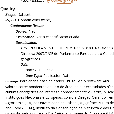
geoportal@lneg.pt
E-Mail Address:
Quality
Dataset
Scope:
Domain consistency
Report:
Conformance Result:
Não
Degree:
Ver a especificação citada.
Explanation:
Specification:
REGULAMENTO (UE) N. o 1089/2010 DA COMISSÃO d
Title:
Directiva 2007/2/CE do Parlamento Europeu e do Conselh
geográficos
Date:
2010-12-08
Date:
Publication Date
Date Type:
Para criar a base de dados, utilizou-se o software ArcG
Lineage:
valores correspondentes ao tipo de área, solo, necessidades hídr
culturas energéticas de interesse nomeadamente o Cardo, Miscant
Instituições Nacionais e Europeias, como a Direção-Geral do Terr
Agronomia (ISA) da Universidade de Lisboa (UL) (infraestrutura d
and Food - LEAF), Instituto da Conservação da Natureza e das F
disponibilizados por e-mail) e Agência Europeia do Ambiente (EEA