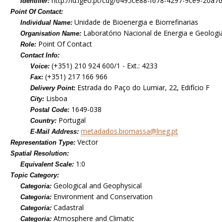
http://id.igeo.pt/cdg/6495ce88-f678-4297-9ce9-20a
Identifier:
Point Of Contact:
Unidade de Bioenergia e Biorrefinarias
Individual Name:
Laboratório Nacional de Energia e Geologia,
Organisation Name:
Point Of Contact
Role:
Contact Info:
(+351) 210 924 600/1 - Ext.: 4233
Voice:
(+351) 217 166 966
Fax:
Estrada do Paço do Lumiar, 22, Edifício F
Delivery Point:
Lisboa
City:
1649-038
Postal Code:
Portugal
Country:
metadados.biomassa@lneg.pt
E-Mail Address:
Vector
Representation Type:
Spatial Resolution:
1:0
Equivalent Scale:
Topic Category:
Geological and Geophysical
Categoria:
Environment and Conservation
Categoria:
Cadastral
Categoria:
Atmosphere and Climatic
Categoria: