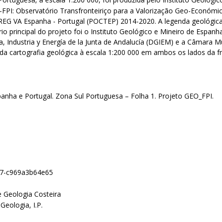
FPI: Observatório Transfronteiriço para a Valorização Geo-Económica
EG VA Espanha - Portugal (POCTEP) 2014-2020. A legenda geológica
ário principal do projeto foi o Instituto Geológico e Mineiro de Esp
a, Industria y Energía de la Junta de Andalucía (DGIEM) e a Câmara Mu
 da cartografia geológica à escala 1:200 000 em ambos os lados da fr
anha e Portugal. Zona Sul Portuguesa – Folha 1. Projeto GEO_FPI.
4f7-c969a3b64e65
e Geologia Costeira
Geologia, I.P.