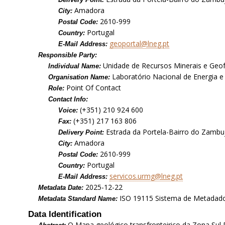
Amadora
City:
2610-999
Postal Code:
Portugal
Country:
geoportal@lneg.pt
E-Mail Address:
Responsible Party:
Unidade de Recursos Minerais e Geof
Individual Name:
Laboratório Nacional de Energia e 
Organisation Name:
Point Of Contact
Role:
Contact Info:
(+351) 210 924 600
Voice:
(+351) 217 163 806
Fax:
Estrada da Portela-Bairro do Zambuj
Delivery Point:
Amadora
City:
2610-999
Postal Code:
Portugal
Country:
servicos.urmg@lneg.pt
E-Mail Address:
2025-12-22
Metadata Date:
ISO 19115 Sistema de Metadad
Metadata Standard Name:
Data Identification
O Mapa geológico transfronteiriço da Zona Sul P