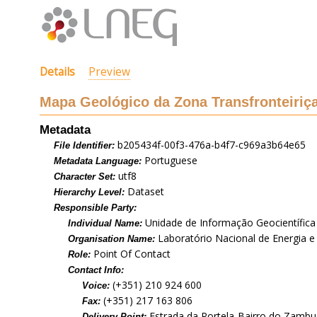
Details
Preview
Mapa Geológico da Zona Transfronteiriça
Metadata
b205434f-00f3-476a-b4f7-c969a3b64e65
File Identifier:
Portuguese
Metadata Language:
utf8
Character Set:
Dataset
Hierarchy Level:
Responsible Party:
Unidade de Informação Geocientífica
Individual Name:
Laboratório Nacional de Energia e 
Organisation Name:
Point Of Contact
Role:
Contact Info:
(+351) 210 924 600
Voice:
(+351) 217 163 806
Fax:
Estrada da Portela-Bairro do Zambuj
Delivery Point: