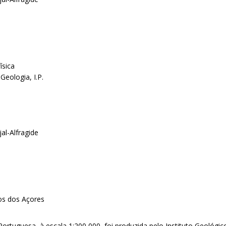
ísica
Geologia, I.P.
al-Alfragide
os dos Açores
ortuguesa, à escala 1:200 000, foi produzida pelo Instituto Geológi