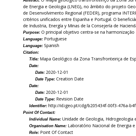
Abstract:
de Energia e Geologia (LNEG), no âmbito do projeto Geo-
de Desenvolvimento Regional (FEDER), programa INTERR
critérios unificados entre Espanha e Portugal. O benefici
de Industria, Energía y Minas de la Consejería de Haciend
O principal objetivo centra-se na harmonização
Purpose:
Portuguese
Language:
Spanish
Language:
Citation:
Mapa Geológico da Zona Transfronteiriça de Esp
Title:
Date:
2020-12-01
Date:
Creation Date
Date Type:
Date:
2020-12-01
Date:
Revision Date
Date Type:
http://id.igeo.pt/cdg/b205434f-00f3-476a-b
Identifier:
Point Of Contact:
Unidade de Geologia, Hidrogeologia 
Individual Name:
Laboratório Nacional de Energia e 
Organisation Name:
Point Of Contact
Role: