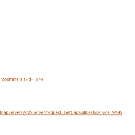
cursosminerais?Id=1944
0k/MapServer/WMSServer?request=GetCapabilities&service=WMS