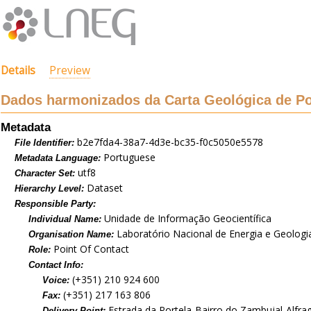
Details
Preview
Dados harmonizados da Carta Geológica de Por
Metadata
b2e7fda4-38a7-4d3e-bc35-f0c5050e5578
File Identifier:
Portuguese
Metadata Language:
utf8
Character Set:
Dataset
Hierarchy Level:
Responsible Party:
Unidade de Informação Geocientífica
Individual Name:
Laboratório Nacional de Energia e Geologia,
Organisation Name:
Point Of Contact
Role:
Contact Info:
(+351) 210 924 600
Voice:
(+351) 217 163 806
Fax:
Estrada da Portela-Bairro do Zambujal-Alfra
Delivery Point: