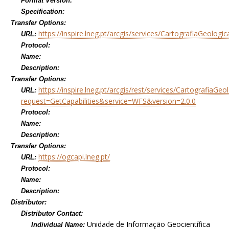
Format Version:
Specification:
Transfer Options:
https://inspire.lneg.pt/arcgis/services/CartografiaGeo
URL:
Protocol:
Name:
Description:
Transfer Options:
https://inspire.lneg.pt/arcgis/rest/services/Cartografi
URL:
request=GetCapabilities&service=WFS&version=2.0.0
Protocol:
Name:
Description:
Transfer Options:
https://ogcapi.lneg.pt/
URL:
Protocol:
Name:
Description:
Distributor:
Distributor Contact:
Unidade de Informação Geocientífica
Individual Name: