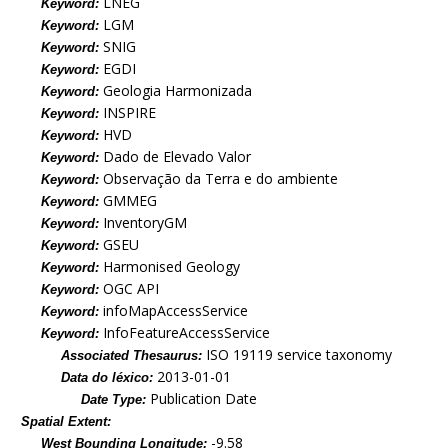
LNEG
Keyword:
LGM
Keyword:
SNIG
Keyword:
EGDI
Keyword:
Geologia Harmonizada
Keyword:
INSPIRE
Keyword:
HVD
Keyword:
Dado de Elevado Valor
Keyword:
Observação da Terra e do ambiente
Keyword:
GMMEG
Keyword:
InventoryGM
Keyword:
GSEU
Keyword:
Harmonised Geology
Keyword:
OGC API
Keyword:
infoMapAccessService
Keyword:
InfoFeatureAccessService
Keyword:
ISO 19119 service taxonomy
Associated Thesaurus:
2013-01-01
Data do léxico:
Publication Date
Date Type:
Spatial Extent:
-9.58
West Bounding Longitude: