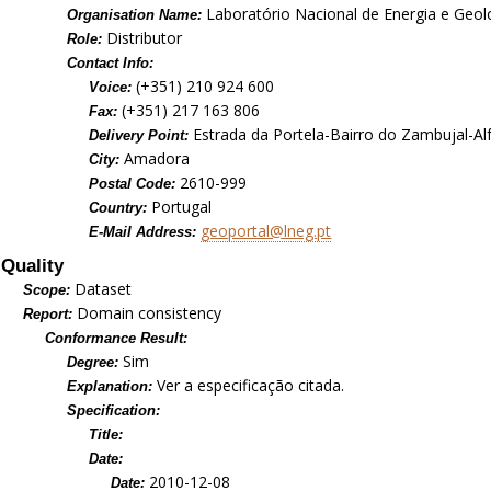
Laboratório Nacional de Energia e Geolog
Organisation Name:
Distributor
Role:
Contact Info:
(+351) 210 924 600
Voice:
(+351) 217 163 806
Fax:
Estrada da Portela-Bairro do Zambujal-Al
Delivery Point:
Amadora
City:
2610-999
Postal Code:
Portugal
Country:
geoportal@lneg.pt
E-Mail Address:
Quality
Dataset
Scope:
Domain consistency
Report:
Conformance Result:
Sim
Degree:
Ver a especificação citada.
Explanation:
Specification:
Title:
Date:
2010-12-08
Date: