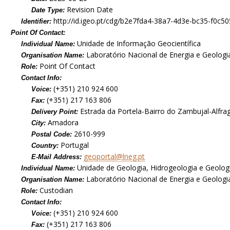
Revision Date
Date Type:
http://id.igeo.pt/cdg/b2e7fda4-38a7-4d3e-bc35-f0c5
Identifier:
Point Of Contact:
Unidade de Informação Geocientífica
Individual Name:
Laboratório Nacional de Energia e Geologia,
Organisation Name:
Point Of Contact
Role:
Contact Info:
(+351) 210 924 600
Voice:
(+351) 217 163 806
Fax:
Estrada da Portela-Bairro do Zambujal-Alfra
Delivery Point:
Amadora
City:
2610-999
Postal Code:
Portugal
Country:
geoportal@lneg.pt
E-Mail Address:
Unidade de Geologia, Hidrogeologia e Geolog
Individual Name:
Laboratório Nacional de Energia e Geologia,
Organisation Name:
Custodian
Role:
Contact Info:
(+351) 210 924 600
Voice:
(+351) 217 163 806
Fax: