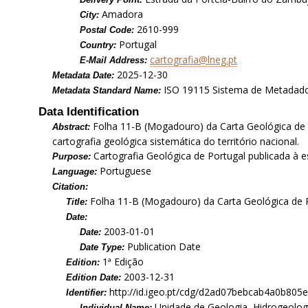
Amadora
City:
2610-999
Postal Code:
Portugal
Country:
cartografia@lneg.pt
E-Mail Address:
2025-12-30
Metadata Date:
ISO 19115 Sistema de Metadad
Metadata Standard Name:
Data Identification
Folha 11-B (Mogadouro) da Carta Geológica de P
Abstract:
cartografia geológica sistemática do território nacional.
Cartografia Geológica de Portugal publicada à e
Purpose:
Portuguese
Language:
Citation:
Folha 11-B (Mogadouro) da Carta Geológica de P
Title:
Date:
2003-01-01
Date:
Publication Date
Date Type:
1ª Edição
Edition:
2003-12-31
Edition Date:
http://id.igeo.pt/cdg/d2ad07bebcab4a0b805
Identifier:
Unidade de Geologia, Hidrogeolog
Individual Name: