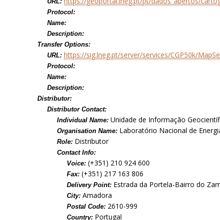
https://geoportal.lneg.pt/pt/dados_abertos/carto
URL:
Protocol:
Name:
Description:
Transfer Options:
https://sig.lneg.pt/server/services/CGP50k/Ma
URL:
Protocol:
Name:
Description:
Distributor:
Distributor Contact:
Unidade de Informação Geocientíf
Individual Name:
Laboratório Nacional de Energia
Organisation Name:
Distributor
Role:
Contact Info:
(+351) 210 924 600
Voice:
(+351) 217 163 806
Fax:
Estrada da Portela-Bairro do Zam
Delivery Point:
Amadora
City:
2610-999
Postal Code:
Portugal
Country: