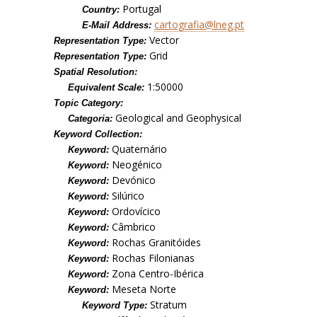
Portugal
Country:
cartografia@lneg.pt
E-Mail Address:
Vector
Representation Type:
Grid
Representation Type:
Spatial Resolution:
1:50000
Equivalent Scale:
Topic Category:
Geological and Geophysical
Categoria:
Keyword Collection:
Quaternário
Keyword:
Neogénico
Keyword:
Devónico
Keyword:
Silúrico
Keyword:
Ordovícico
Keyword:
Câmbrico
Keyword:
Rochas Granitóides
Keyword:
Rochas Filonianas
Keyword:
Zona Centro-Ibérica
Keyword:
Meseta Norte
Keyword:
Stratum
Keyword Type: