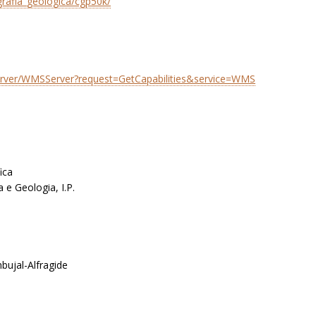
grafia_geologica/cgp50k/
pServer/WMSServer?request=GetCapabilities&service=WMS
ica
 e Geologia, I.P.
bujal-Alfragide