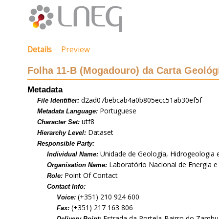
Details
Preview
Folha 11-B (Mogadouro) da Carta Geológi
Metadata
d2ad07bebcab4a0b805ecc51ab30ef5f
File Identifier:
Portuguese
Metadata Language:
utf8
Character Set:
Dataset
Hierarchy Level:
Responsible Party:
Unidade de Geologia, Hidrogeologia 
Individual Name:
Laboratório Nacional de Energia e 
Organisation Name:
Point Of Contact
Role:
Contact Info:
(+351) 210 924 600
Voice:
(+351) 217 163 806
Fax:
Estrada da Portela-Bairro do Zambuj
Delivery Point: