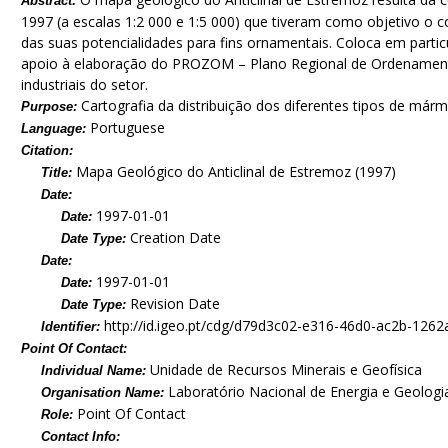
Abstract:
1997 (a escalas 1:2 000 e 1:5 000) que tiveram como objetivo o 
das suas potencialidades para fins ornamentais. Coloca em partic
apoio à elaboração do PROZOM – Plano Regional de Ordenamento
industriais do setor.
Cartografia da distribuição dos diferentes tipos de már
Purpose:
Portuguese
Language:
Citation:
Mapa Geológico do Anticlinal de Estremoz (1997)
Title:
Date:
1997-01-01
Date:
Creation Date
Date Type:
Date:
1997-01-01
Date:
Revision Date
Date Type:
http://id.igeo.pt/cdg/d79d3c02-e316-46d0-ac2b-126
Identifier:
Point Of Contact:
Unidade de Recursos Minerais e Geofísica
Individual Name:
Laboratório Nacional de Energia e Geologia,
Organisation Name:
Point Of Contact
Role:
Contact Info: