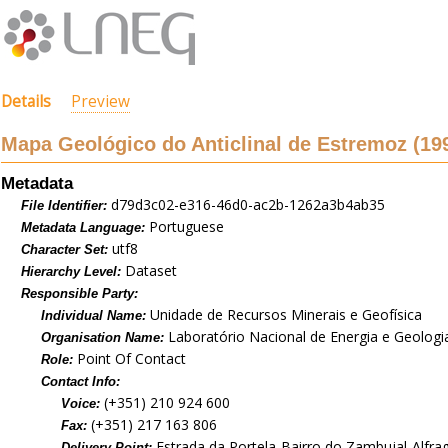
Details
Preview
Mapa Geológico do Anticlinal de Estremoz (19
Metadata
d79d3c02-e316-46d0-ac2b-1262a3b4ab35
File Identifier:
Portuguese
Metadata Language:
utf8
Character Set:
Dataset
Hierarchy Level:
Responsible Party:
Unidade de Recursos Minerais e Geofísica
Individual Name:
Laboratório Nacional de Energia e Geologia,
Organisation Name:
Point Of Contact
Role:
Contact Info:
(+351) 210 924 600
Voice:
(+351) 217 163 806
Fax:
Estrada da Portela-Bairro do Zambujal-Alfra
Delivery Point: