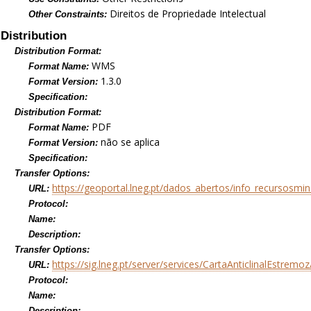
Direitos de Propriedade Intelectual
Other Constraints:
Distribution
Distribution Format:
WMS
Format Name:
1.3.0
Format Version:
Specification:
Distribution Format:
PDF
Format Name:
não se aplica
Format Version:
Specification:
Transfer Options:
https://geoportal.lneg.pt/dados_abertos/info_recursosmi
URL:
Protocol:
Name:
Description:
Transfer Options:
https://sig.lneg.pt/server/services/CartaAnticlinalEst
URL:
Protocol:
Name:
Description: