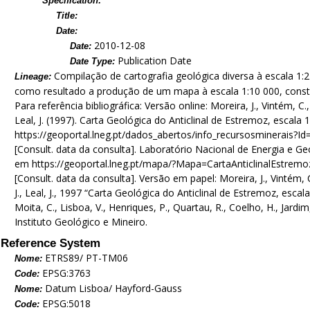
Specification:
Title:
Date:
2010-12-08
Date:
Publication Date
Date Type:
Compilação de cartografia geológica diversa à escala 1:2
Lineage:
como resultado a produção de um mapa à escala 1:10 000, constitu
Para referência bibliográfica: Versão online: Moreira, J., Vintém, C., 
Leal, J. (1997). Carta Geológica do Anticlinal de Estremoz, escala 
https://geoportal.lneg.pt/dados_abertos/info_recursosminerais?Id
[Consult. data da consulta]. Laboratório Nacional de Energia e Geo
em https://geoportal.lneg.pt/mapa/?Mapa=CartaAnticlinalEstremo
[Consult. data da consulta]. Versão em papel: Moreira, J., Vintém, C.
J., Leal, J., 1997 “Carta Geológica do Anticlinal de Estremoz, escala
Moita, C., Lisboa, V., Henriques, P., Quartau, R., Coelho, H., Jardim
Instituto Geológico e Mineiro.
Reference System
ETRS89/ PT-TM06
Nome:
EPSG:3763
Code:
Datum Lisboa/ Hayford-Gauss
Nome:
EPSG:5018
Code: