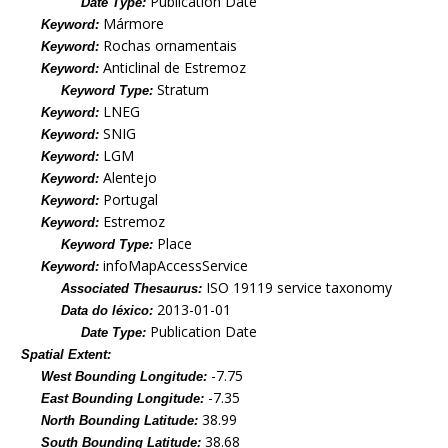
Publication Date
Date Type:
Mármore
Keyword:
Rochas ornamentais
Keyword:
Anticlinal de Estremoz
Keyword:
Stratum
Keyword Type:
LNEG
Keyword:
SNIG
Keyword:
LGM
Keyword:
Alentejo
Keyword:
Portugal
Keyword:
Estremoz
Keyword:
Place
Keyword Type:
infoMapAccessService
Keyword:
ISO 19119 service taxonomy
Associated Thesaurus:
2013-01-01
Data do léxico:
Publication Date
Date Type:
Spatial Extent:
-7.75
West Bounding Longitude:
-7.35
East Bounding Longitude:
38.99
North Bounding Latitude:
38.68
South Bounding Latitude: