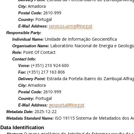
Amadora
City:
2610-999
Postal Code:
Portugal
Country:
servicos.urmg@lneg.pt
E-Mail Address:
Responsible Party:
Unidade de Informação Geocientífica
Individual Name:
Laboratório Nacional de Energia e Geologia,
Organisation Name:
Point Of Contact
Role:
Contact Info:
(+351) 210 924 600
Voice:
(+351) 217 163 806
Fax:
Estrada da Portela-Bairro do Zambujal-Alfra
Delivery Point:
Amadora
City:
2610-999
Postal Code:
Portugal
Country:
geoportal@lneg.pt
E-Mail Address:
2025-12-22
Metadata Date:
ISO 19115 Sistema de Metadados dos A
Metadata Standard Name:
Data Identification
O mapa geológico do Anticlinal de Estremoz resulta da c